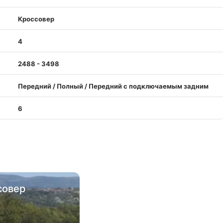
Кроссовер
4
2488 - 3498
Передний / Полный / Передний с подключаемым задним
6
совер