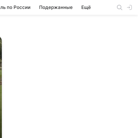
ль по России
Подержанные
Ещё