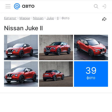
Каталог
Марки
Nissan
Juke
II
Фото
Nissan Juke II
39
фото