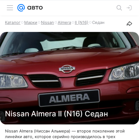
Каталог
Марки
Nissan
Almera
II (N16)
Седан
Nissan Almera II (N16) Седан
Nissan Almera (Ниссан Альмера) — второе поколение этой
линейки авто, которое серийно производилось в трех