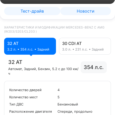
Тест-драйв
Новости
ХАРАКТЕРИСТИКИ И МОДИФИКАЦИИ MERCEDES-BENZ C AMG
(W203/S203/CL203 )
32 AT
30 CDI AT
3.2 л. • 354 л.с. • Задний
3.0 л. • 231 л.с. • Задний
32 AT
354 л.с.
Автомат
, Задний
, Бензин
, 5.2 с до 100 км/
ч
Количество дверей
4
Количество мест
5
Tип ДВС
Бензиновый
Расположение двигателя
Спереди, продольно