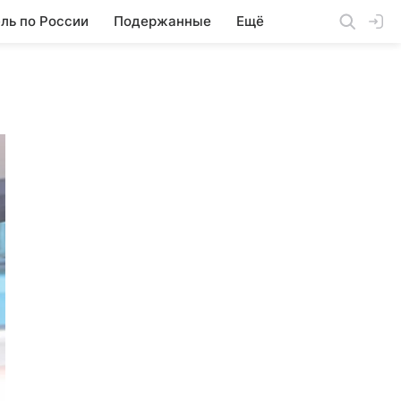
ль по России
Подержанные
Ещё