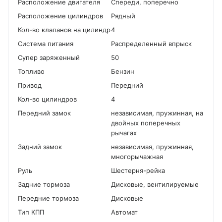
Расположение двигателя
Спереди, поперечно
Расположение цилиндров
Рядный
Кол-во клапанов на цилиндр
4
Система питания
Распределенный впрыск
Cупер заряженный
50
Топливо
Бензин
Привод
Передний
Кол-во цилиндров
4
Передний замок
независимая, пружинная, на
двойных поперечных
рычагах
Задний замок
независимая, пружинная,
многорычажная
Руль
Шестерня-рейка
Задние тормоза
Дисковые, вентилируемые
Передние тормоза
Дисковые
Тип КПП
Автомат