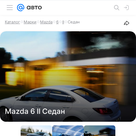
Каталог
Марки
Mazda
6
II
Седан
Mazda 6 II Седан