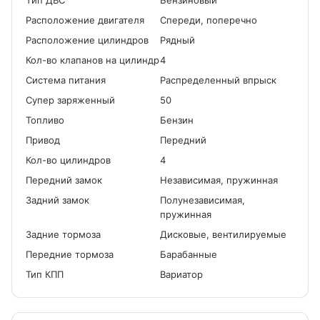
Tип ДВС
Бензиновый
Расположение двигателя
Спереди, поперечно
Расположение цилиндров
Рядный
Кол-во клапанов на цилиндр
4
Система питания
Распределенный впрыск
Cупер заряженный
50
Топливо
Бензин
Привод
Передний
Кол-во цилиндров
4
Передний замок
Независимая, пружинная
Задний замок
Полунезависимая,
пружинная
Задние тормоза
Дисковые, вентилируемые
Передние тормоза
Барабанные
Тип КПП
Вариатор