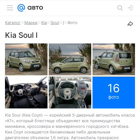
Каталог
Марки
Kia
Soul
I
Фото
Kia Soul I
16
фото
Kia Soul (Киа Соул) — корейский 5-дверный автомобиль класса
«K1», который блестяще объединяет все преимущества
минивэна, кроссовера и маневренного городского хэтчбэка.
Киа Соул оснащается бензиновым либо дизельным
двигателем объемом 1,6 литра. Автомобиль прекрасно