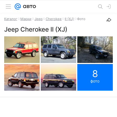
Каталог
Марки
Jeep
Cherokee
II (XJ)
Фото
Jeep Cherokee II (XJ)
8
фото