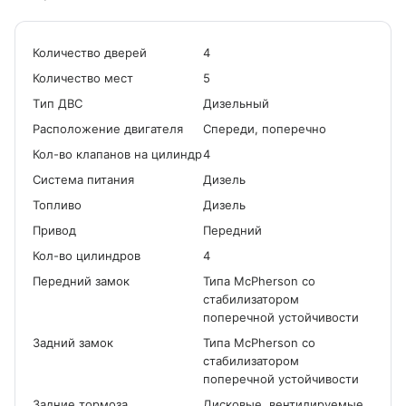
Количество дверей
4
Количество мест
5
Tип ДВС
Дизельный
Расположение двигателя
Спереди, поперечно
Кол-во клапанов на цилиндр
4
Система питания
Дизель
Топливо
Дизель
Привод
Передний
Кол-во цилиндров
4
Передний замок
Типа McPherson со
стабилизатором
поперечной устойчивости
Задний замок
Типа McPherson со
стабилизатором
поперечной устойчивости
Задние тормоза
Дисковые, вентилируемые