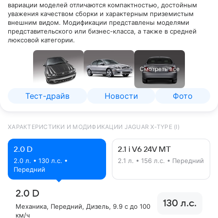
вариации моделей отличаются компактностью, достойным
уважения качеством сборки и характерным приземистым
внешним видом. Модификации представлены моделями
представительского или бизнес-класса, а также в средней
люксовой категории.
Смотреть все
Тест-драйв
Новости
Фото
ХАРАКТЕРИСТИКИ И МОДИФИКАЦИИ JAGUAR X-TYPE (I)
2.0 D
2.1 i V6 24V MT
2.0 л. • 130 л.с. •
2.1 л. • 156 л.с. • Передний
Передний
2.0 D
130 л.с.
Механика
, Передний
, Дизель
, 9.9 с до 100
км/ч