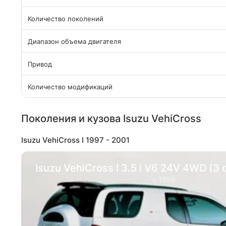
Количество поколений
Диапазон объема двигателя
Привод
Количество модификаций
Поколения и кузова Isuzu VehiCross
Isuzu VehiCross I 1997 - 2001
Isuzu VehiCross I 3.5 i V6 24V 4WD (3
с 1998