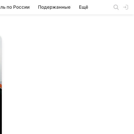
ль по России
Подержанные
Ещё