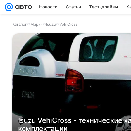
Новости
Статьи
Тест-драйвы
К
Каталог
Марки
Isuzu
VehiCross
Isuzu VehiCross - технические х
комплектации