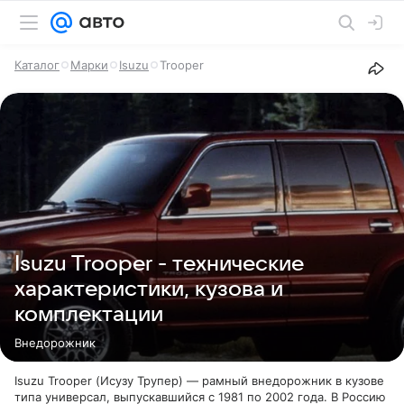
Каталог
Марки
Isuzu
Trooper
Isuzu Trooper - технические
характеристики, кузова и
комплектации
Внедорожник
Isuzu Trooper (Исузу Трупер) — рамный внедорожник в кузове
типа универсал, выпускавшийся с 1981 по 2002 года. В Россию