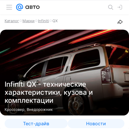
Каталог
Марки
Infiniti
QX
Infiniti QX - технические
характеристики, кузова и
комплектации
Кроссовер, Внедорожник
Тест-драйв
Новости