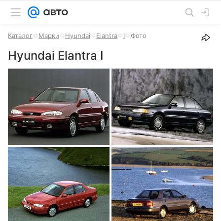
Каталог
Марки
Hyundai
Elantra
I
Фото
Hyundai Elantra I