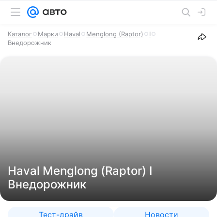
Каталог
Марки
Haval
Menglong (Raptor)
I
Внедорожник
Haval Menglong (Raptor) I
Внедорожник
Тест-драйв
Новости