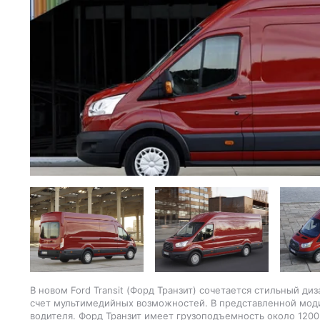
В новом Ford Transit (Форд Транзит) сочетается стильный д
счет мультимедийных возможностей. В представленной мод
водителя. Форд Транзит имеет грузоподъемность около 1200