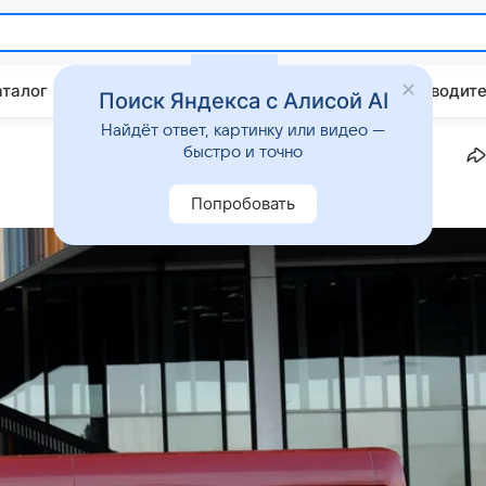
аталог
Китайские авто
Штрафы и ПДД
Путеводите
Поиск Яндекса с Алисой AI
Найдёт ответ, картинку или видео —
быстро и точно
Попробовать