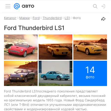
Каталог
Марки
Ford
Thunderbird
LS1
Фото
Ford Thunderbird LS1
14
фото
Ford Thunderbird LS1последнего поколения представляет
собой классический двухдверный кабриолет, весьма похожий
на оригинальную модель 1955 года. Новый Форд Сандерберд
ЛС1 (или T-Bird) отличается улучшенными аэродинамическими
свойствами и модернизированной ходовой частью.