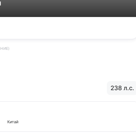
н
НИЕ)
238 л.с.
Китай