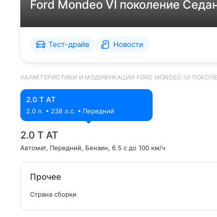
Ford Mondeo VI поколение Седа
Тест-драйв
Новости
ХАРАКТЕРИСТИКИ И МОДИФИКАЦИИ FORD MONDEO (VI ПОКОЛЕ
2.0 T AT
2.0 л. • 238 л.с. • Передний
2.0 T AT
Автомат
, Передний
, Бензин
, 6.5 с до 100 км/ч
Прочее
Страна сборки