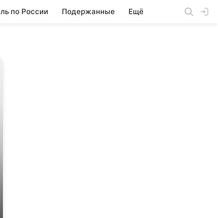
ль по России
Подержанные
Ещё