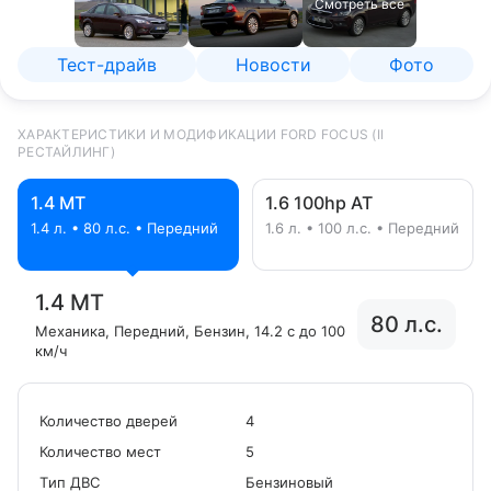
Смотреть все
Тест-драйв
Новости
Фото
ХАРАКТЕРИСТИКИ И МОДИФИКАЦИИ FORD FOCUS (II
РЕСТАЙЛИНГ)
1.4 MT
1.6 100hp AT
1.4 л. • 80 л.с. • Передний
1.6 л. • 100 л.с. • Передний
1.4 MT
80 л.с.
Механика
, Передний
, Бензин
, 14.2 с до 100
км/ч
Количество дверей
4
Количество мест
5
Tип ДВС
Бензиновый