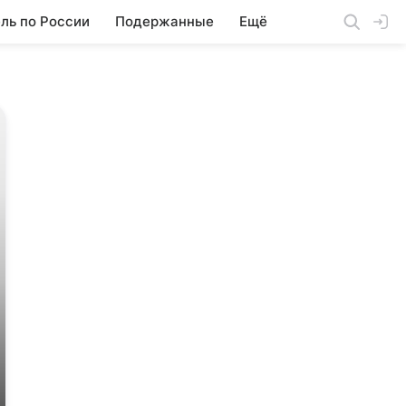
ль по России
Подержанные
Ещё