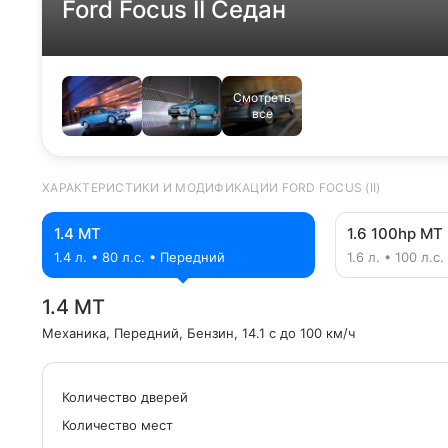
Ford Focus II Седан
Смотреть
все
ХАРАКТЕРИСТИКИ И МОДИФИКАЦИИ FORD FOCUS (II)
1.4 MT
1.6 100hp MT
1.4 л. • 80 л.с. • Передний
1.6 л. • 100 л.
1.4 MT
Механика
, Передний
, Бензин
, 14.1 с до 100 км/ч
Количество дверей
Количество мест