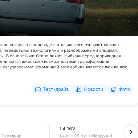
ание которого в переводе с итальянского означает «стиль»,
ом, передовыми технологиями и разнообразными опциями,
ы. В основе Фиат Стило лежит «гибкая» переднеприводная
1 отличается широкими возможностями трансформации.
 регулировками. Изюминкой автомобиля является люк во всю
Тест-драйв
Новости
Фото
1.4 16V
. • Передний
1.4 л. • 95 л.с. • Передний