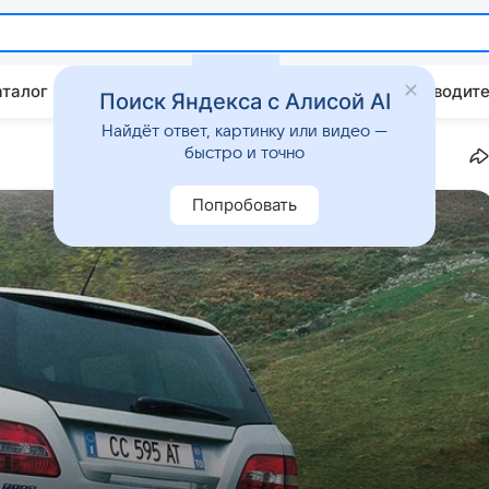
аталог
Китайские авто
Штрафы и ПДД
Путеводите
Поиск Яндекса с Алисой AI
Найдёт ответ, картинку или видео —
быстро и точно
Попробовать