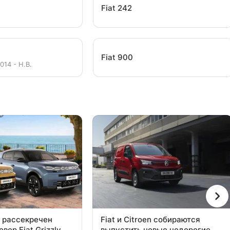
Fiat 242
Fiat 900
014 - Н.В.
 рассекречен
Fiat и Citroen собираются
вер Fiat Grizzly
выпустить новые недорогие