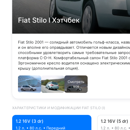
Fiat Stilo I Хэтчбек
Fiat Stilo 2001 — солидный автомобиль гольф-класса, назв
и он вполне его оправдывает. Отличается новым дизайн
способными удовлетворить самые требовательные запрос
платформа C-D-H. Комфортабельный салон Fiat Stilo 200
Эргономичное кресло водителя оснащено электрическими
крышу (дополнительная опция).
Смотреть
все
ХАРАКТЕРИСТИКИ И МОДИФИКАЦИИ FIAT STILO (I)
1.2 16V (3 dr)
1.2 16V (5 dr)
1.2 л. • 80 л.с. • Передний
1.2 л. • 80 л.с