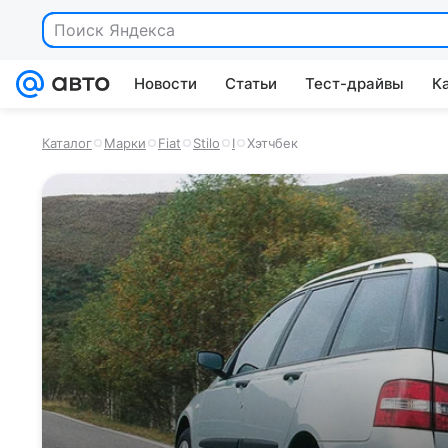
Поиск Яндекса
Новости
Статьи
Тест-драйвы
К
Каталог
Марки
Fiat
Stilo
I
Хэтчбек