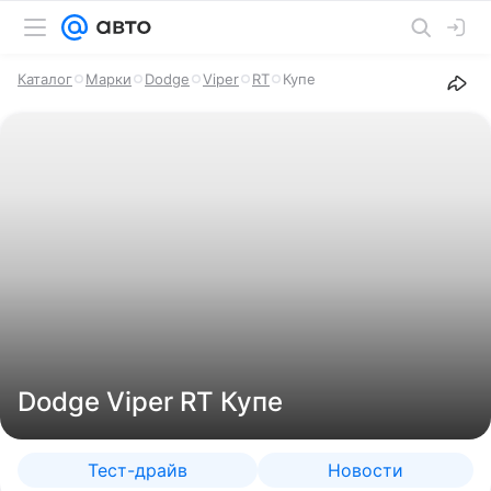
Каталог
Марки
Dodge
Viper
RT
Купе
Dodge Viper RT Купе
Тест-драйв
Новости