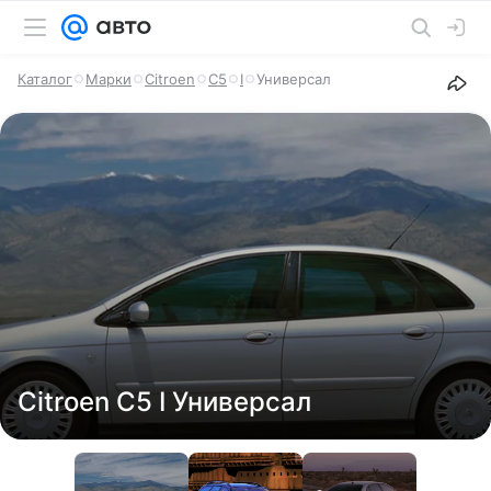
Каталог
Марки
Citroen
C5
I
Универсал
Citroen C5 I Универсал