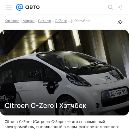
Каталог
Марки
Citroen
C-Zero
I
Хэтчбек
Citroen C-Zero I Хэтчбек
Citroen C-Zero (Ситроен С-Зеро) — это современный
электромобиль, выполненный в форм-факторе компактного