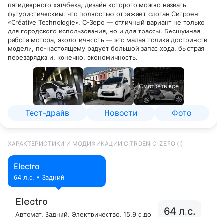
пятидверного хэтчбека, дизайн которого можно назвать
футуристическим, что полностью отражает слоган Ситроен
«Créative Technologie». С-Зеро — отличный вариант не только
для городского использования, но и для трассы. Бесшумная
работа мотора, экологичность — это малая толика достоинств
модели, по-настоящему радует большой запас хода, быстрая
перезарядка и, конечно, экономичность.
Смотреть все
Тест-драйв
Новости
Фото
ХАРАКТЕРИСТИКИ И МОДИФИКАЦИИ CITROEN C-ZERO (I)
Electro
64 л.с. • Задний
Electro
64 л.с.
Автомат
, Задний
, Электричество
, 15.9 с до