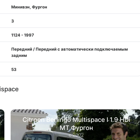
Минивэн, Фургон
3
1124 - 1997
Передний / Передний с автоматически подключаемым
задним
53
ispace
Citroen Berlingo Multispace I 1.9 HDi
MT Фургон
с 2002