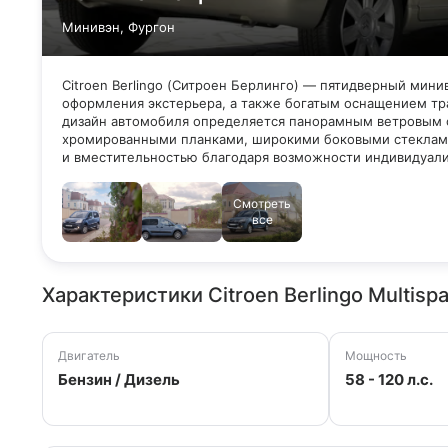
Минивэн, Фургон
Citroen Berlingo (Ситроен Берлинго) — пятидверный ми
оформления экстерьера, а также богатым оснащением т
дизайн автомобиля определяется панорамным ветровым с
хромированными планками, широкими боковыми стеклами
и вместительностью благодаря возможности индивидуали
Смотреть
все
Характеристики Citroen Berlingo Multisp
Двигатель
Мощность
Бензин / Дизель
58 - 120 л.с.