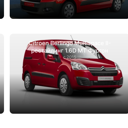
Citroen Berlingo Multispace II-
рестайлинг 1.6D MT Фургон
с 2015