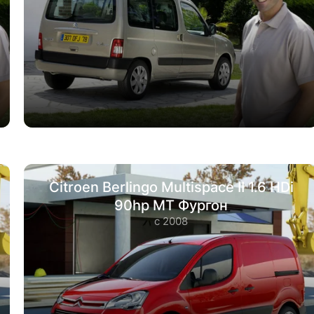
Citroen Berlingo Multispace II 1.6 HDi
90hp MT Фургон
с 2008