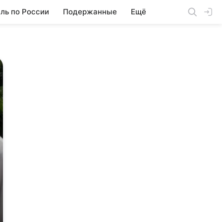
ль по России
Подержанные
Ещё