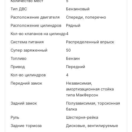
Количество мест
5
Tип ДВС
Бензиновый
Расположение двигателя
Спереди, поперечно
Расположение цилиндров
Рядный
Кол-во клапанов на цилиндр
4
Система питания
Распределенный впрыск
Cупер заряженный
50
Топливо
Бензин
Привод
Передний
Кол-во цилиндров
4
Передний замок
Независимая,
амортизационная стойка
типа МакФерсон
Задний замок
Полузависимая, торсионная
балка
Руль
Шестерня-рейка
Задние тормоза
Дисковые, вентилируемые