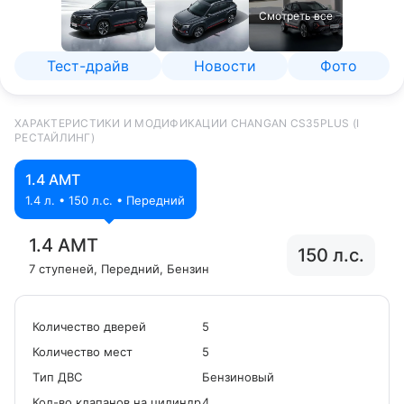
Смотреть все
Тест-драйв
Новости
Фото
ХАРАКТЕРИСТИКИ И МОДИФИКАЦИИ CHANGAN СS35PLUS (I
РЕСТАЙЛИНГ)
1.4 AMT
1.4 л. • 150 л.с. • Передний
1.4 AMT
150 л.с.
7 ступеней
, Передний
, Бензин
Количество дверей
5
Количество мест
5
Tип ДВС
Бензиновый
Кол-во клапанов на цилиндр
4