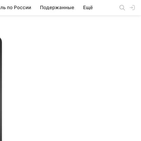
ль по России
Подержанные
Ещё