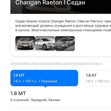
Changan Raeton I Седан
Седан бизнес-класса Changan Raeton (Чанган Раетон) га
впечатляющий уровень оснащения и достойные ходовые ка
в салоне. Многочисленные электронные помощники позаб
Смотреть
все
ХАРАКТЕРИСТИКИ И МОДИФИКАЦИИ CHANGAN RAETON (I)
1.8 MT
1.8 AT
1.8 л. • 163 л.с. • Передний
1.8 л. • 163 л.
1.8 MT
5 ступеней
, Передний
, Бензин