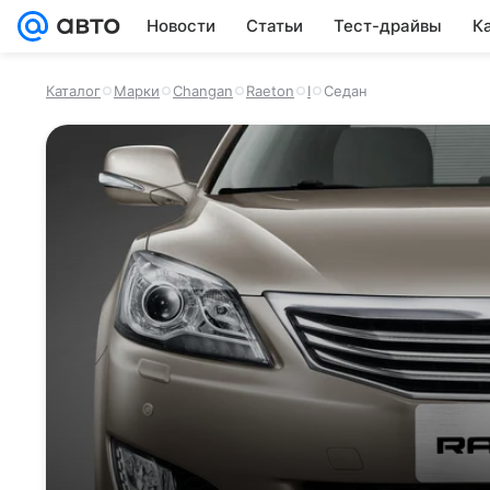
Новости
Статьи
Тест-драйвы
К
Каталог
Марки
Changan
Raeton
I
Седан