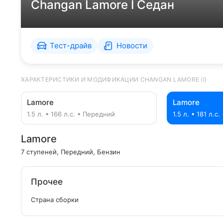
Changan Lamore I Седан
Тест-драйв
Новости
ХАРАКТЕРИСТИКИ И МОДИФИКАЦИИ CHANGAN LAMORE (I)
Lamore
Lamore
1.5 л. • 166 л.с. • Передний
1.5 л. • 181 л.с
Lamore
7 ступеней
, Передний
, Бензин
Прочее
Страна сборки