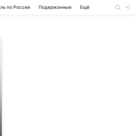
ль по России
Подержанные
Ещё