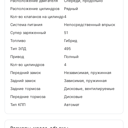
Расположение двигателя
Спереди, продольно
Расположение цилиндров
Рядный
Кол-во клапанов на цилиндр
4
Система питания
Непосредственный впрыск
Cупер заряженный
51
Топливо
Гибрид
Tип ЭЛД
495
Привод
Полный
Кол-во цилиндров
4
Передний замок
Независимая, пружинная
Задний замок
Зависимая, пружинная
Задние тормоза
Дисковые, вентилируемые
Передние тормоза
Дисковые
Тип КПП
Автомат