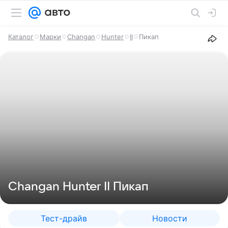
Каталог
Марки
Changan
Hunter
II
Пикап
Changan Hunter II Пикап
Тест-драйв
Новости