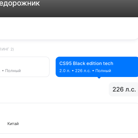
недорожник
ИНГ 2)
CS95 Black edition tech
с. • Полный
2.0 л. • 226 л.с. • Полный
226 л.с.
Китай