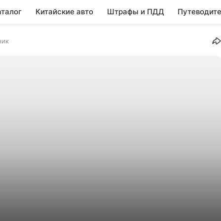
аталог
Китайские авто
Штрафы и ПДД
Путеводите
ник