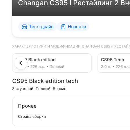
Changan CS95 I Рестайлинг 2 В
Тест-драйв
Новости
ХАРАКТЕРИСТИКИ И МОДИФИКАЦИИ CHANGAN CS95 (I РЕСТАЙЛ
CS95 Black edition
CS95 Tech
2.0 л. • 226 л.с. • Полный
2.0 л. • 226 л.
CS95 Black edition tech
8 ступеней
, Полный
, Бензин
Прочее
Страна сборки