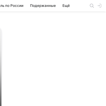
ль по России
Подержанные
Ещё