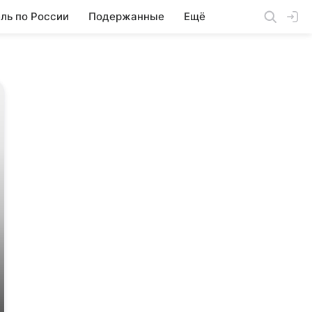
ль по России
Подержанные
Ещё