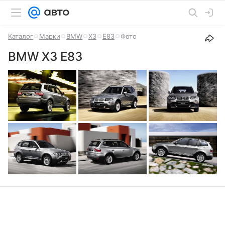
Каталог
Марки
BMW
X3
E83
Фото
BMW X3 E83