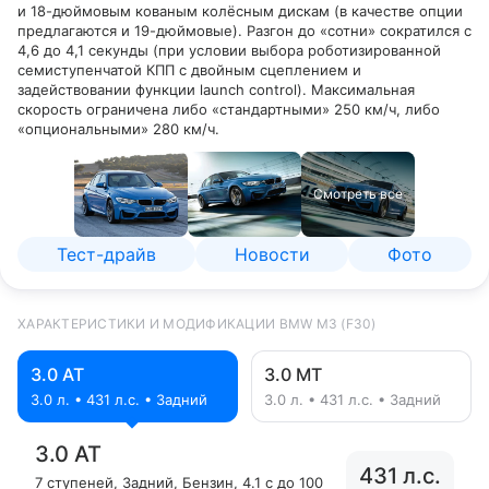
и 18-дюймовым кованым колёсным дискам (в качестве опции
предлагаются и 19-дюймовые). Разгон до «сотни» сократился с
4,6 до 4,1 секунды (при условии выбора роботизированной
семиступенчатой КПП с двойным сцеплением и
задействовании функции launch control). Максимальная
скорость ограничена либо «стандартными» 250 км/ч, либо
«опциональными» 280 км/ч.
Смотреть все
Тест-драйв
Новости
Фото
ХАРАКТЕРИСТИКИ И МОДИФИКАЦИИ BMW M3 (F30)
3.0 AT
3.0 MT
3.0 л. • 431 л.с. • Задний
3.0 л. • 431 л.с. • Задний
3.0 AT
431 л.с.
7 ступеней
, Задний
, Бензин
, 4.1 с до 100