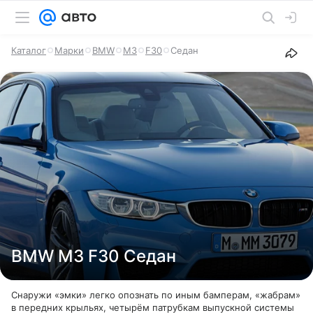
Каталог
Марки
BMW
M3
F30
Седан
BMW M3 F30 Седан
Снаружи «эмки» легко опознать по иным бамперам, «жабрам»
в передних крыльях, четырём патрубкам выпускной системы