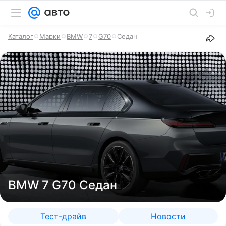
Каталог
Марки
BMW
7
G70
Седан
BMW 7 G70 Седан
Тест-драйв
Новости