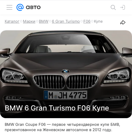
Каталог
Марки
BMW
6 Gran Turismo
F06
Купе
BMW 6 Gran Turismo F06 Купе
BMW Gran Coupe F06 — первое четырехдверное купе БМВ,
презентованное на Женевском автосалоне в 2012 году.