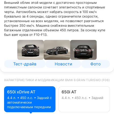
Внешний облик этой модели с достаточно просторным
пятиместным салоном сочетает элегантность и спортивные
черты. Автомобиль может набрать скорость в 100 км/ч
буквально за 4 секунды, однако ограничители скорости,
установленные на всех моделях, не позволяют разгоняться
быстрее 350 км/ч. Машина снабжена вместительным
багажным отделением объемом 450 литров. За основу купе
был взят кузов от F10-F13.
Смотреть все
Тест-драйв
Новости
Фото
ХАРАКТЕРИСТИКИ И МОДИФИКАЦИИ BMW 6 GRAN TURISMO (F06)
650i xDrive AT
650i AT
4.4 л. • 450 л.с. • Задний с
4.4 л. • 450 л.с. • Задний
автоматически
подключаемым передним