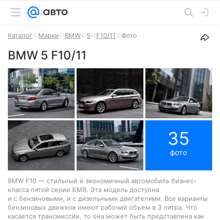
Каталог
Марки
BMW
5
F10/11
Фото
BMW 5 F10/11
35
фото
BMW F10 — стильный и экономичный автомобиль бизнес-
класса пятой серии БМВ. Эта модель доступна
и с бензиновыми, и с дизельными двигателями. Все варианты
бензиновых движков имеют рабочий объем в 3 литра. Что
касается трансмиссии, то она может быть представлена как