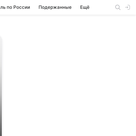
ль по России
Подержанные
Ещё