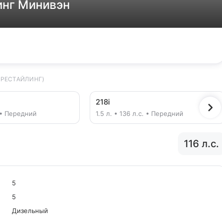
инг Минивэн
 РЕСТАЙЛИНГ)
218i
. • Передний
1.5 л. • 136 л.с. • Передний
116 л.с.
5
5
Дизельный