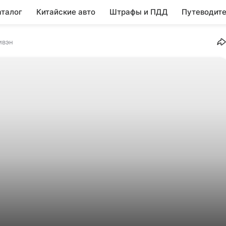
аталог
Китайские авто
Штрафы и ПДД
Путеводите
ивэн