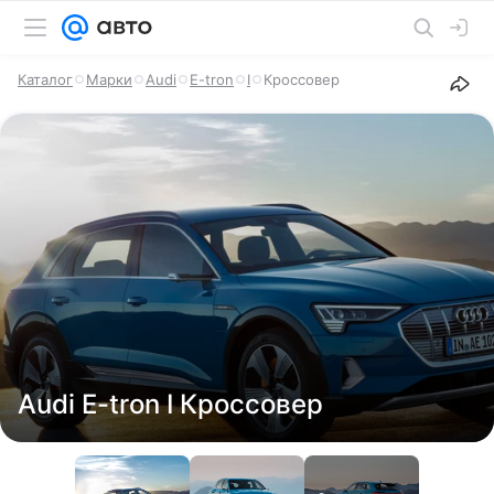
Каталог
Марки
Audi
E-tron
I
Кроссовер
Audi E-tron I Кроссовер