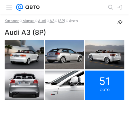
Каталог
Марки
Audi
A3
(8P)
Фото
Audi A3 (8P)
51
фото