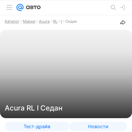
Каталог
Марки
Acura
RL
I
Седан
Acura RL I Седан
Тест-драйв
Новости