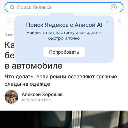
Поиск Яндекса
Поиск Яндекса с Алисой AI
Найдёт ответ, картинку или видео —
8 июля 2026
источник:
Авто Mail
Статьи
быстро и точно
Как почистить ремни
Попробовать
безопасности
в автомобиле
Что делать, если ремни оставляют грязные
следы на одежде
Алексей Хорошев
Автор Авто Mail