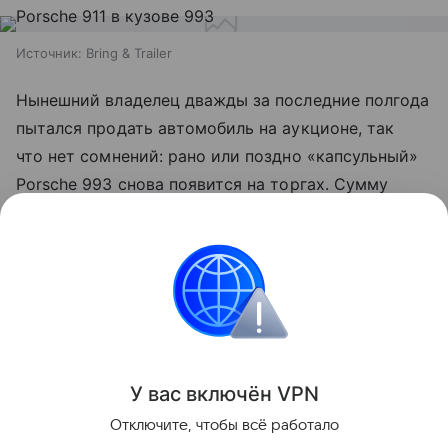
Источник:
Bring & Trailer
Нынешний владелец дважды за последние полгода
пытался продать автомобиль на аукционе, так
что нет сомнений: рано или поздно «капсульный»
Porsche 993 снова появится на торгах. Сумму
резерва аукционисты не раскрывают. Возможно,
инвестор ориентировался на сумасшедший
результат последнего «воздушного» Porsche 991,
за который выручили почти 780 тысяч долларов.
Цены
Аукционы
Лайфстайл
У вас включ
ён
V
P
N
Поделиться
Отключите, чтобы всё работало