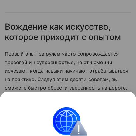
Вождение как искусство,
которое приходит с опытом
Первый опыт за рулем часто сопровождается
тревогой и неуверенностью, но эти эмоции
исчезают, когда навыки начинают отрабатываться
на практике. Следуя этим десяти советам, вы
сможете быстро обрести уверенность на дороге,
улучшить свои навыки и сделать процесс
вождения комфортным. Вождение — это больше,
чем просто способ передвижения. Это искусство,
требующее постоянного совершенствования и
внимания. Удачи на дорогах!