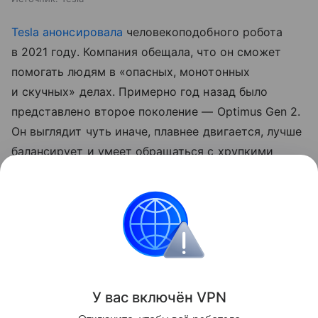
Tesla анонсировала
человекоподобного робота
в 2021 году. Компания обещала, что он сможет
помогать людям в «опасных, монотонных
и скучных» делах. Примерно год назад было
представлено второе поколение — Optimus Gen 2.
Он выглядит чуть иначе, плавнее двигается, лучше
балансирует и умеет обращаться с хрупкими
предметами. Летом глава Tesla Илон Маск сказал,
что производство Optimus может стартовать
в 2025 году.
Электромобили
Лайфстайл
Технологии
У вас включ
ён
V
P
N
Поделиться