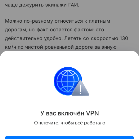
чаще дежурить экипажи ГАИ.
Можно по-разному относиться к платным
дорогам, но факт остается фактом: это
действительно удобно. Лететь со скоростью 130
км/ч по чистой ровненькой дороге за энную
сумму или бесплатно потолкаться в пробке
и постоять на светофорах — решать вам.
Откровенно говоря, здесь вообще не важно,
что вы выберете. Самое главное, что этот выбор
у вас есть.
Дороги
Деньги
У вас включ
ён
V
P
N
Отключите, чтобы всё работало
Поделиться