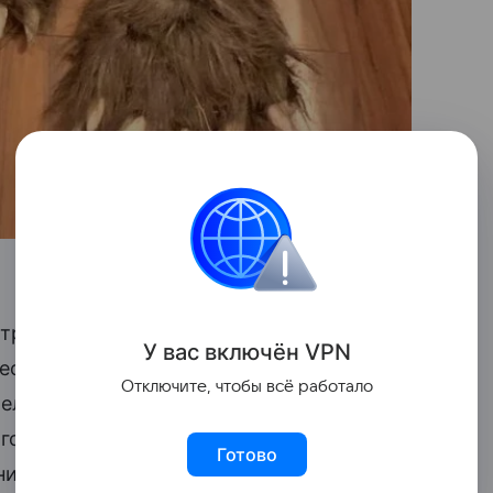
трахования (CDI), полиция арестовала
У вас включ
ён
V
P
N
стве со страховкой в рамках так
Отключите, чтобы всё работало
ело было возбуждено, когда
 года медведь забрался в их
Rolls-Royce
Готово
они отправили в страховую компанию