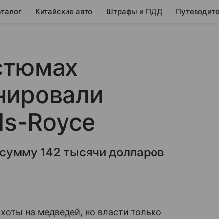
аталог
Китайские авто
Штрафы и ПДД
Путеводите
стюмах
нировали
ls-Royce
 сумму 142 тысячи долларов
охоты на медведей, но власти только