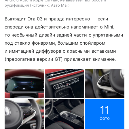
Android Auto и Apple CarPlay, не вызывает вопросов и
русификация
источник:
Авто Mail
Выглядит Ora 03 и правда интересно — если
спереди она действительно напоминает о Mini,
то необычный дизайн задней части с упрятанными
под стекло фонарями, большим спойлером
и имитацией диффузора с красными вставками
(прерогатива версии GT) привлекает внимание.
11
фото