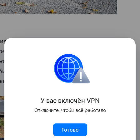
н из нескольких классических
Porsche
,
релся сарай, в котором они хранились.
родала его за 89 000 долларов,
обиль. Он был окрашен в серебристый
км.
У вас включ
ён
V
P
N
Отключите, чтобы всё работало
Готово