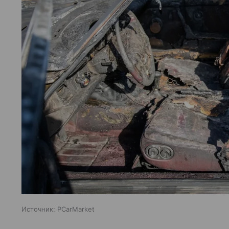
Источник:
PCarMarket