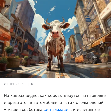
Источник:
Freepik
На кадрах видно, как коровы дерутся на парковке
и врезаются в автомобили, от этих столкновений
у машин сработала
сигнализация
, и испуганные